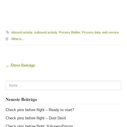
inbound activity
,
outbound activity
,
Process Builder
,
Process data
,
web service
What is...
←
Ältere Beiträge
Beitragsnavigation
Suche
Neueste Beiträge
Check pins before flight – Ready to start?
Check pins before flight – Dust Devil
Check pins before flight: 8-Augen-Prinzip