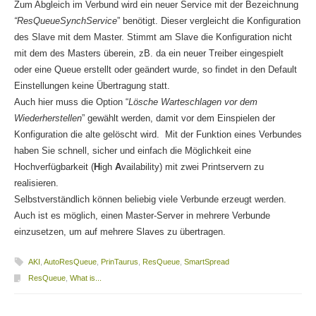
Zum Abgleich im Verbund wird ein neuer Service mit der Bezeichnung
“ResQueueSynchService
” benötigt. Dieser vergleicht die Konfiguration
des Slave mit dem Master. Stimmt am Slave die Konfiguration nicht
mit dem des Masters überein, zB. da ein neuer Treiber eingespielt
oder eine Queue erstellt oder geändert wurde, so findet in den Default
Einstellungen keine Übertragung statt.
Auch hier muss die Option “
Lösche Warteschlagen vor dem
Wiederherstellen
” gewählt werden, damit vor dem Einspielen der
Konfiguration die alte gelöscht wird. Mit der Funktion eines Verbundes
haben Sie schnell, sicher und einfach die Möglichkeit eine
Hochverfügbarkeit (
H
igh
A
vailability) mit zwei Printservern zu
realisieren.
Selbstverständlich können beliebig viele Verbunde erzeugt werden.
Auch ist es möglich, einen Master-Server in mehrere Verbunde
einzusetzen, um auf mehrere Slaves zu übertragen.
AKI
,
AutoResQueue
,
PrinTaurus
,
ResQueue
,
SmartSpread
ResQueue
,
What is...