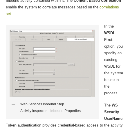
Inbound activity contained within it. The
Content Based Correlation
enable the system to correlate messages based on the
correlations
set
.
In the
WSDL
First
option, you
specify an
existing
WSDL for
the system
to use in
the
process.
Web Services Inbound Step
The
WS
Activity Inspector – inbound Properties
Security
UserName
Token
authentication provides credential-based access to the activity